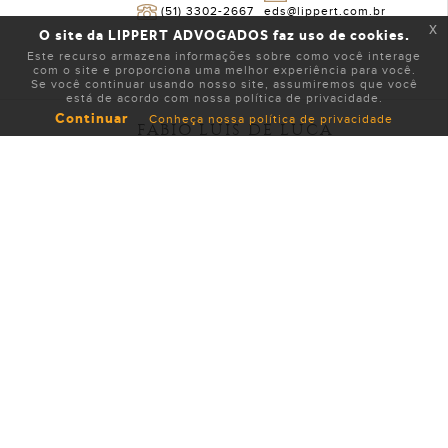
(51) 3302-2667
eds@lippert.com.br
x
O site da LIPPERT ADVOGADOS faz uso de cookies.
Este recurso armazena informações sobre como você interage
com o site e proporciona uma melhor experiência para você.
Se você continuar usando nosso site, assumiremos que você
está de acordo com nossa política de privacidade.
Continuar
Conheça nossa política de privacidade
FABIO LUIS DE LUCA
SÓCIO
(51) 3302-2600
fdl@lippert.com.br
FABRÍCIO LOUREIRO DE
CARVALHO FREITAS
SÓCIO
(51) 3302-2639
fcf@lippert.com.br