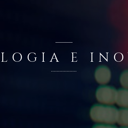
LOGIA E IN
------------------