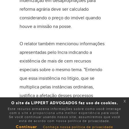
indenização em desapropriações para
reforma agrária deve ser calculado
considerando o preço do imóvel quando
houve a imissão na posse.
O relator também mencionou informações
apresentadas pelo Incra indicando a
existência de mais de cem recursos
especiais sobre o mesmo tema. "Entendo
que essa insistência no litígio, que se
multiplica pelas instâncias ordinárias,
justifica a afetação desses processos
x
O site da LIPPERT ADVOGADOS faz uso de cookies.
paradigmáticos, a fim de fixar a tese a ser
Este recurso armazena informações sobre como você interage
observada nacionalmente, seja na linha da
com o site e proporciona uma melhor experiência para você.
Se você continuar usando nosso site, assumiremos que você
jurisprudência, seja para acolher a
está de acordo com nossa política de privacidade.
Continuar
Conheça nossa política de privacidade