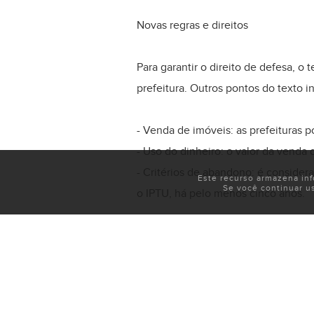
Novas regras e direitos
Para garantir o direito de defesa, 
prefeitura. Outros pontos do texto i
- Venda de imóveis: as prefeituras 
- Uso do dinheiro: o valor da venda 
- Critérios de abandono: é consid
Este recurso armazena in
Se você continuar u
o IPTU, há pelo menos cinco anos.
Próximos passos
A proposta tramita em caráter conclu
texto precisa ser aprovado pela Câ