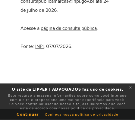
consultapublicamarcas@inpi.gov.br até 24
de julho de 2026.
Acesse a
página da consulta pública
.
Fonte:
INPI
, 07/07/2026.
x
O site da LIPPERT ADVOGADOS faz uso de cookies.
Este recurso armazena informações sobre como você interage
com o site e proporciona uma melhor experiência para você.
Se você continuar usando nosso site, assumiremos que você
está de acordo com nossa política de privacidade.
Continuar
Conheça nossa política de privacidade