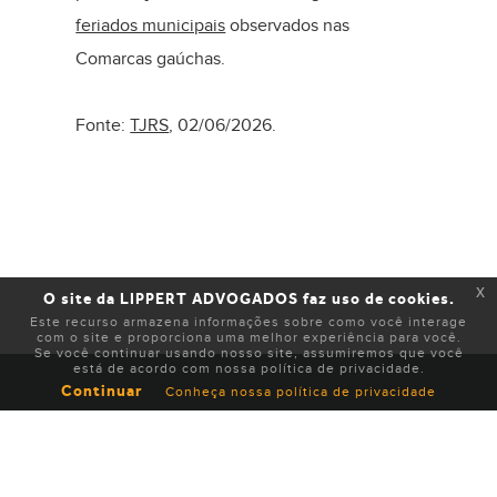
feriados municipais
observados nas
Comarcas gaúchas.
Fonte:
TJRS
, 02/06/2026.
x
O site da LIPPERT ADVOGADOS faz uso de cookies.
Este recurso armazena informações sobre como você interage
com o site e proporciona uma melhor experiência para você.
Se você continuar usando nosso site, assumiremos que você
está de acordo com nossa política de privacidade.
Continuar
Conheça nossa política de privacidade