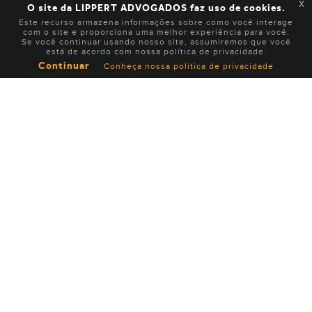
x
O site da LIPPERT ADVOGADOS faz uso de cookies.
Este recurso armazena informações sobre como você interage
com o site e proporciona uma melhor experiência para você.
Se você continuar usando nosso site, assumiremos que você
está de acordo com nossa política de privacidade.
Continuar
Conheça nossa política de privacidade
INSTITUCIONAL
EXPERTISE
EQUIPE
NOTÍCIAS
CARREIRA
CONTATO