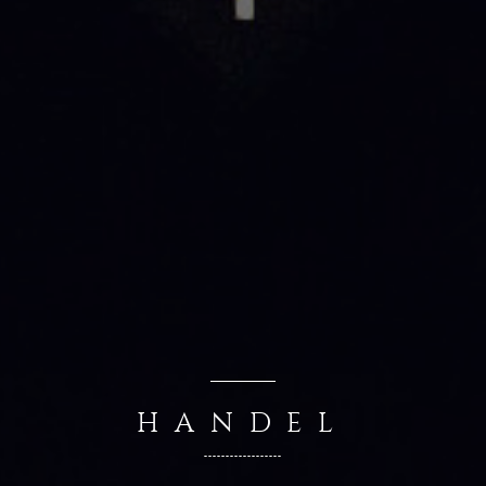
HANDEL
------------------