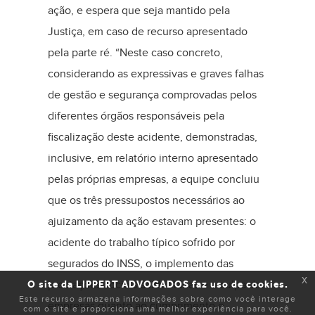
ação, e espera que seja mantido pela
Justiça, em caso de recurso apresentado
pela parte ré. “Neste caso concreto,
considerando as expressivas e graves falhas
de gestão e segurança comprovadas pelos
diferentes órgãos responsáveis pela
fiscalização deste acidente, demonstradas,
inclusive, em relatório interno apresentado
pelas próprias empresas, a equipe concluiu
que os três pressupostos necessários ao
ajuizamento da ação estavam presentes: o
acidente do trabalho típico sofrido por
segurados do INSS, o implemento das
x
O site da LIPPERT ADVOGADOS faz uso de cookies.
prestações sociais acidentárias e a culpa das
Este recurso armazena informações sobre como você interage
empresas quanto ao cumprimento e
com o site e proporciona uma melhor experiência para você.